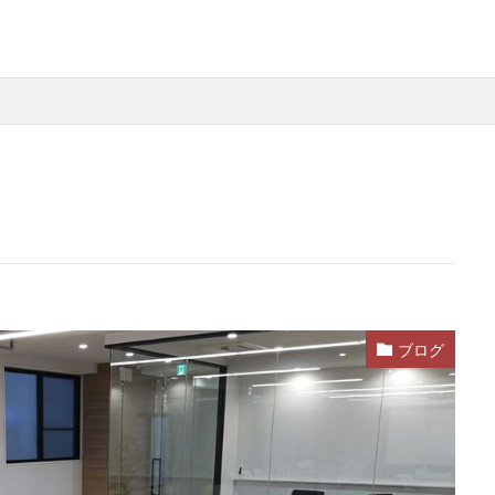
＃就職活動
＃採用活動
＃転職活動
タイムブックキャリアタ
検索
ブログ